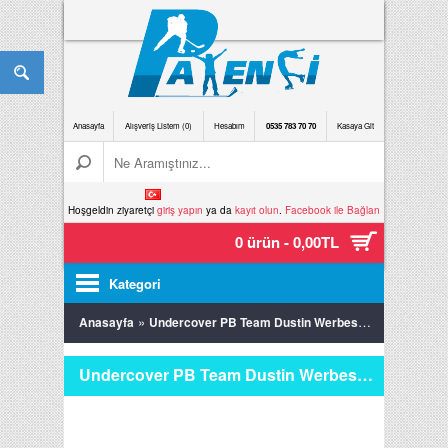
Anasayfa
Alışveriş Listem (0)
Hesabım
0535 783 70 70
Kasaya Git
Hoşgeldin ziyaretçi
giriş yapın
ya da
kayıt olun
.
Facebook ile Bağlan
0 ürün - 0,00TL
Kategori
»
Anasayfa
Undercover PB Team Dustin Werbeski Pro Tekerlek Seti
Undercover PB Team Dustin Werbeski Pro Tekerlek Seti