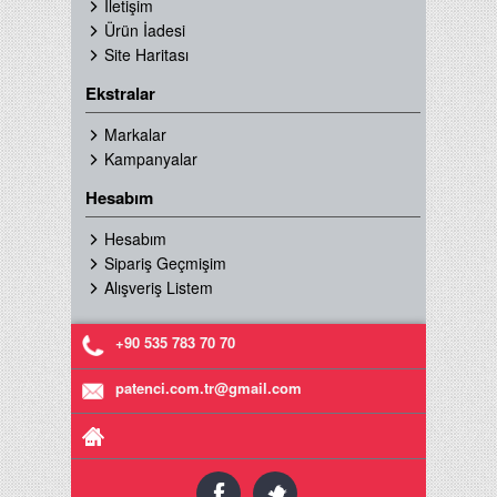
İletişim
Ürün İadesi
Site Haritası
Ekstralar
Markalar
Kampanyalar
Hesabım
Hesabım
Sipariş Geçmişim
Alışveriş Listem
+90 535 783 70 70
patenci.com.tr@gmail.com